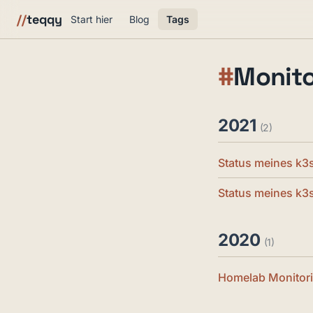
//
teqqy
Start hier
Blog
Tags
#
Monit
2021
(2)
Status meines k3
Status meines k3
2020
(1)
Homelab Monitorin