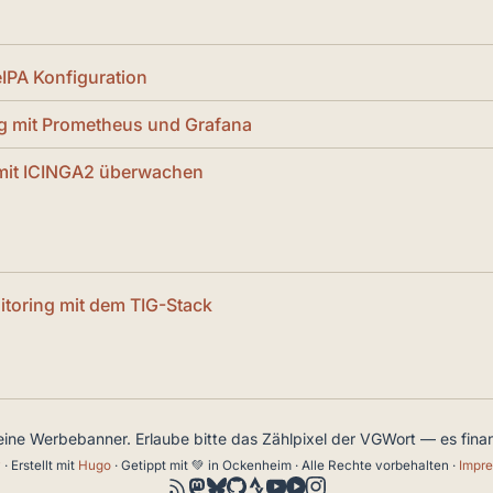
PA Konfiguration
g mit Prometheus und Grafana
it ICINGA2 überwachen
toring mit dem TIG-Stack
eine Werbebanner. Erlaube bitte das Zählpixel der VGWort — es finanz
y
· Erstellt mit
Hugo
· Getippt mit 💚 in Ockenheim · Alle Rechte vorbehalten ·
Impr