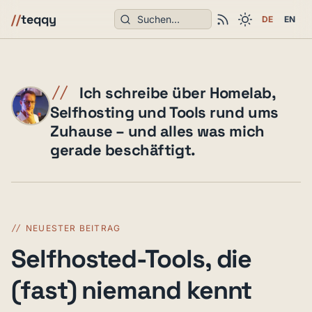
Suchen
//
teqqy
DE
EN
teqqy – Ein Blog über Techni
Ich schreibe über Homelab,
Selfhosting und Tools rund ums
Zuhause – und alles was mich
gerade beschäftigt.
NEUESTER BEITRAG
Selfhosted-Tools, die
(fast) niemand kennt