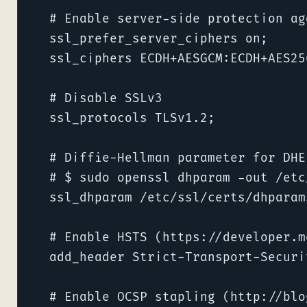
  # Enable server-side protection ag
  ssl_prefer_server_ciphers on;

  ssl_ciphers ECDH+AESGCM:ECDH+AES25
  # Disable SSLv3   

  ssl_protocols TLSv1.2;

  # Diffie-Hellman parameter for DHE
  # $ sudo openssl dhparam -out /etc
  ssl_dhparam /etc/ssl/certs/dhparams
  # Enable HSTS (https://developer.m
  add_header Strict-Transport-Securi
  # Enable OCSP stapling (http://blo