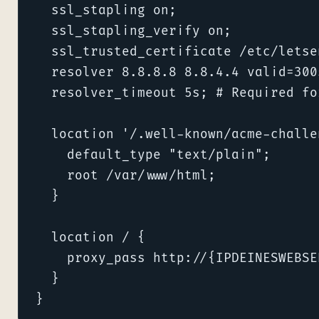
  ssl_stapling on;

  ssl_stapling_verify on;

  ssl_trusted_certificate /etc/letse
  resolver 8.8.8.8 8.8.4.4 valid=300s
  resolver_timeout 5s; # Required fo
  location '/.well-known/acme-challen
    default_type "text/plain";

    root /var/www/html;

  }

  location / {

    proxy_pass http://{IPDEINESWEBSER
  }

}