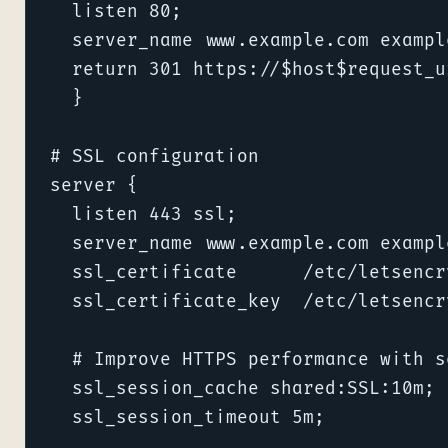
  listen 80;

  server_name www.example.com example
  return 301 https://$host$request_ur
  }

# SSL configuration

server {

  listen 443 ssl;

  server_name www.example.com example
  ssl_certificate      /etc/letsencr
  ssl_certificate_key  /etc/letsencr
  # Improve HTTPS performance with s
  ssl_session_cache shared:SSL:10m;

  ssl_session_timeout 5m;
