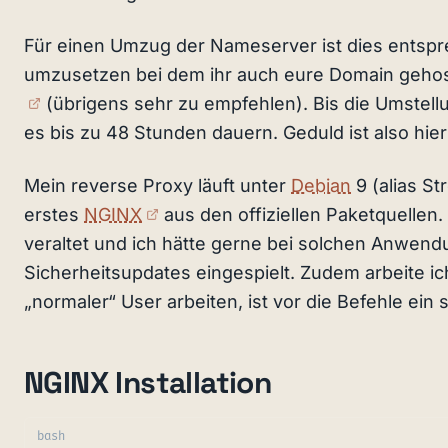
Für einen Umzug der Nameserver ist dies ents
umzusetzen bei dem ihr auch eure Domain gehost
(externer Link)
(übrigens sehr zu empfehlen). Bis die Umstellu
es bis zu 48 Stunden dauern. Geduld ist also hier
Mein reverse Proxy läuft unter
Debian
9 (alias St
(externer Link)
erstes
NGINX
aus den offiziellen Paketquellen
veraltet und ich hätte gerne bei solchen Anwen
Sicherheitsupdates eingespielt. Zudem arbeite ich i
„normaler“ User arbeiten, ist vor die Befehle ein
NGINX Installation
bash