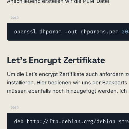
Anschließend erstellen wir die PEM-Datei
bash
openssl dhparam -out dhparams.pem 
20
Let’s Encrypt Zertifikate
Um die Let’s encrypt Zertifikate auch anfordern
installieren. Hier bedienen wir uns der Backport
müssen ebenfalls noch hinzugefügt werden. Ich n
bash
deb http://ftp.debian.org/debian str