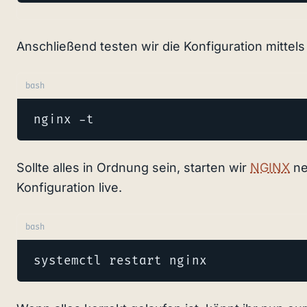
Anschließend testen wir die Konfiguration mittels
bash
nginx -t
Sollte alles in Ordnung sein, starten wir
NGINX
ne
Konfiguration live.
bash
systemctl restart nginx